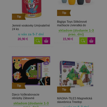
Tip
Tip
Bigjigs Toys Silikónové
mačkacie zvieratká do
Jemné voskovky Umývateľné
kúpeľa
24 ks
skladom (dodanie 1-3
u vás za 5-7 dní
prac. dni)
20,90 €
15,90 €
Tip
Tip
Djeco Vyškrabovacie
obrázky Zábavné
MAGNA-TILES Magnetická
objavovanie 5 ks
stavebnica Treetop
skladom (dodanie 1-3
Adventure 42 dielov
prac. dni)
u vás za 5-7 dní