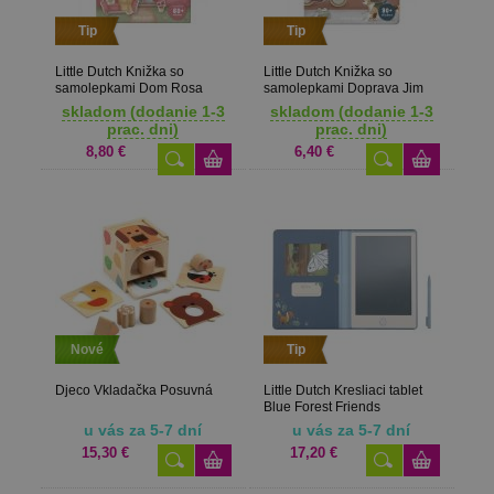
Tip
Tip
Little Dutch Knižka so
Little Dutch Knižka so
samolepkami Dom Rosa
samolepkami Doprava Jim
skladom (dodanie 1-3
skladom (dodanie 1-3
prac. dni)
prac. dni)
8,80 €
6,40 €
Nové
Tip
Djeco Vkladačka Posuvná
Little Dutch Kresliaci tablet
Blue Forest Friends
u vás za 5-7 dní
u vás za 5-7 dní
15,30 €
17,20 €