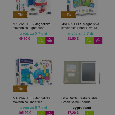
Tip
Tip
MAGNA-TILES Magnetická
MAGNA-TILES Magnetická
stavebnica Lighthouse
stavebnica Shark Dive 13
Rescue 26 dielov
dielov
u vás za 5-7 dní
u vás za 5-7 dní
49,90 €
25,90 €
Tip
MAGNA-TILES Magnetická
Little Dutch Kresliaci tablet
stavebnica Undersea
Green Safari Friends
Adventure 58 dielov
u vás za 5-7 dní
vypredané
105,90 €
17,20 €