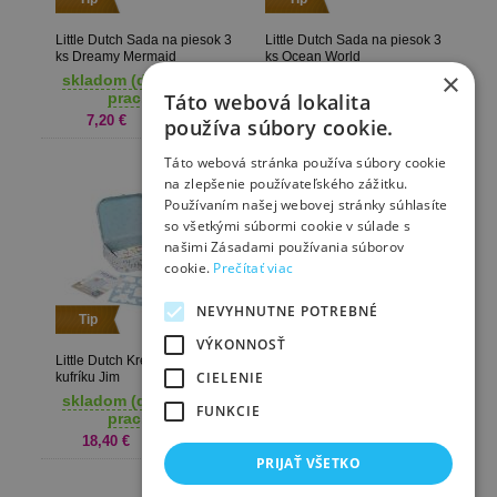
Little Dutch Sada na piesok 3
Little Dutch Sada na piesok 3
ks Dreamy Mermaid
ks Ocean World
×
skladom (dodanie 1-3
skladom (dodanie 1-3
prac. dni)
prac. dni)
Táto webová lokalita
7,20 €
7,20 €
používa súbory cookie.
Táto webová stránka používa súbory cookie
na zlepšenie používateľského zážitku.
Používaním našej webovej stránky súhlasíte
so všetkými súbormi cookie v súlade s
našimi Zásadami používania súborov
cookie.
Prečítať viac
NEVYHNUTNE POTREBNÉ
Tip
Tip
VÝKONNOSŤ
Little Dutch Kreatívna sada v
CIELENIE
kufríku Jim
Little Dutch Kreatívna sada v
kufríku Rosa
skladom (dodanie 1-3
FUNKCIE
prac. dni)
u vás za 7-10 dní
18,40 €
18,40 €
PRIJAŤ VŠETKO