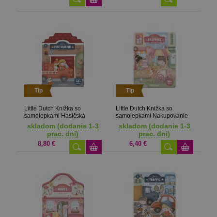
Tip
Tip
Little Dutch Knižka so
Little Dutch Knižka so
samolepkami Hasičská
samolepkami Nakupovanie
stanica Jim
Rosa
skladom (dodanie 1-3
skladom (dodanie 1-3
prac. dni)
prac. dni)
8,80 €
6,40 €