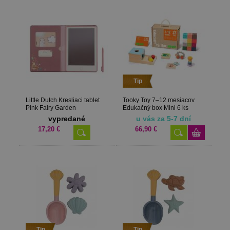
Tip
Little Dutch Kresliaci tablet
Tooky Toy 7–12 mesiacov
Pink Fairy Garden
Edukačný box Mini 6 ks
vypredané
u vás za 5-7 dní
17,20 €
66,90 €
Tip
Tip