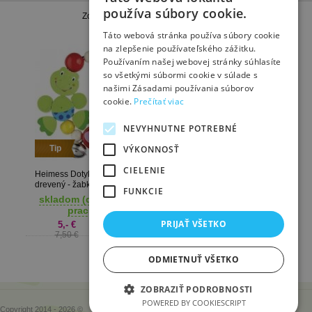
používa súbory cookie.
Zobrazené produkty
1 - 2
z celkových
2
Táto webová stránka používa súbory cookie
na zlepšenie používateľského zážitku.
Používaním našej webovej stránky súhlasíte
so všetkými súbormi cookie v súlade s
našimi Zásadami používania súborov
cookie.
Prečítať viac
NEVYHNUTNE POTREBNÉ
Tip
VÝKONNOSŤ
CIELENIE
Heimess Dotykový krúžok
drevený - žabka
Drevený dotykový krúžok
FUNKCIE
Heimess Lienka
skladom (dodanie 1-3
prac. dni)
vypredané
PRIJAŤ VŠETKO
5,- €
6,90 €
7,50 €
ODMIETNUŤ VŠETKO
ZOBRAZIŤ PODROBNOSTI
POWERED BY COOKIESCRIPT
Copyright 2014 - 2026 ©