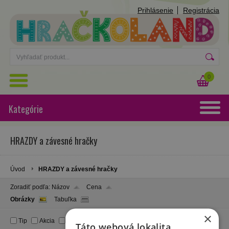
Prihlásenie
Registrácia
0
Kategórie
HRAZDY a závesné hračky
Úvod
HRAZDY a závesné hračky
Zoradiť podľa:
Názov
Cena
Obrázky
Tabuľka
×
Tip
Akcia
Zľava
Novinka
Táto webová lokalita