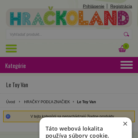
Prihlásenie
Registrácia
0
Kategórie
Le Toy Van
Úvod
HRAČKY PODĽA ZNAČIEK
Le Toy Van
V tejto kategórii sa nenachádzajú žiadne produkty.
×
Táto webová lokalita
používa súbory cookie.