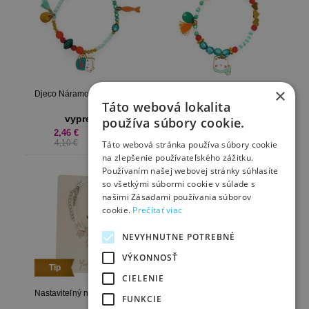
×
Djeco Náramok Amaya
Djeco Náramok Hanaé
Táto webová lokalita
vypredané
vypredané
používa súbory cookie.
2,46 €
2,46 €
4,10 €
4,10 €
Táto webová stránka používa súbory cookie
na zlepšenie používateľského zážitku.
Používaním našej webovej stránky súhlasíte
so všetkými súbormi cookie v súlade s
našimi Zásadami používania súborov
cookie.
Prečítať viac
NEVYHNUTNE POTREBNÉ
VÝKONNOSŤ
Tip
Tip
CIELENIE
Nastaviteľný náramok králik
Gumičky do vlasov Deň a
FUNKCIE
noc