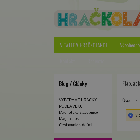
VITAJTE V HRAČKOLANDE
Všeobecné
Kontakt
Recenzie
FlapJac
Blog / Články
VYBERÁME HRAČKY
Úvod
PODĽA VEKU
Magnetické stavebnice
V 
Magna tiles
Cestovanie s deťmi