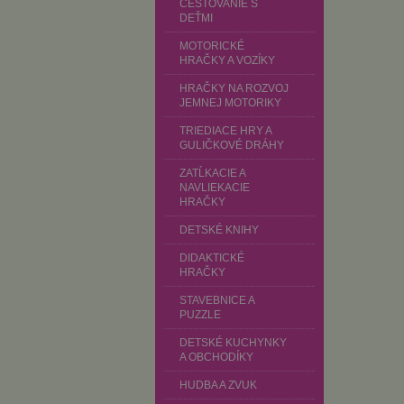
CESTOVANIE S
DEŤMI
MOTORICKÉ
HRAČKY A VOZÍKY
HRAČKY NA ROZVOJ
JEMNEJ MOTORIKY
TRIEDIACE HRY A
GULIČKOVÉ DRÁHY
ZATĹKACIE A
NAVLIEKACIE
HRAČKY
DETSKÉ KNIHY
DIDAKTICKÉ
HRAČKY
STAVEBNICE A
PUZZLE
DETSKÉ KUCHYNKY
A OBCHODÍKY
HUDBA A ZVUK