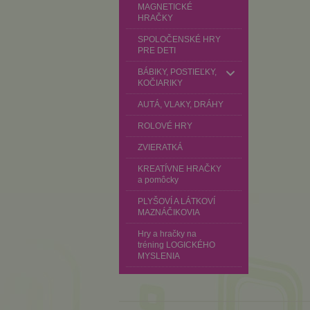
MAGNETICKÉ
HRAČKY
SPOLOČENSKÉ HRY
PRE DETI
BÁBIKY, POSTIEĽKY,
KOČIARIKY
AUTÁ, VLAKY, DRÁHY
ROLOVÉ HRY
ZVIERATKÁ
KREATÍVNE HRAČKY
a pomôcky
PLYŠOVÍ A LÁTKOVÍ
MAZNÁČIKOVIA
Hry a hračky na
tréning LOGICKÉHO
MYSLENIA