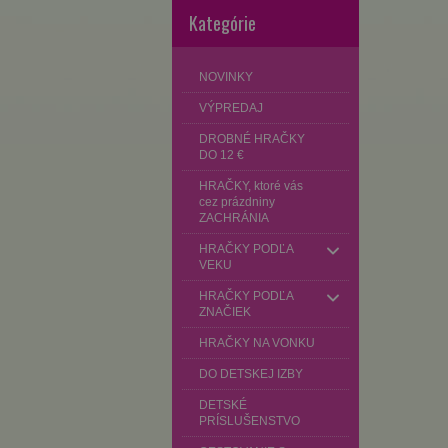
Kategórie
NOVINKY
VÝPREDAJ
DROBNÉ HRAČKY
DO 12 €
HRAČKY, ktoré vás
cez prázdniny
ZACHRÁNIA
HRAČKY PODĽA
VEKU
HRAČKY PODĽA
ZNAČIEK
HRAČKY NA VONKU
DO DETSKEJ IZBY
DETSKÉ
PRÍSLUŠENSTVO