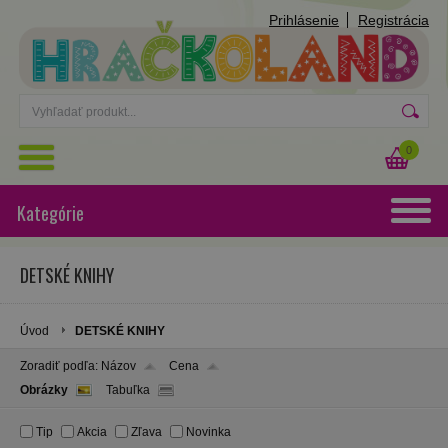
Prihlásenie
Registrácia
0
Kategórie
DETSKÉ KNIHY
Úvod
DETSKÉ KNIHY
Zoradiť podľa:
Názov
Cena
Obrázky
Tabuľka
Tip
Akcia
Zľava
Novinka