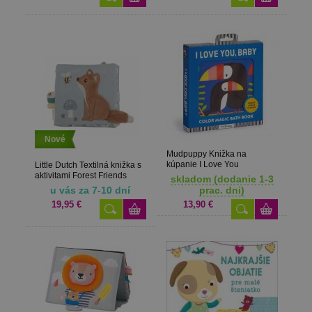
Nové
Mudpuppy Knižka na
kúpanie I Love You
Little Dutch Textilná knižka s
aktivitami Forest Friends
skladom (dodanie 1-3
u vás za 7-10 dní
prac. dni)
19,95 €
13,90 €