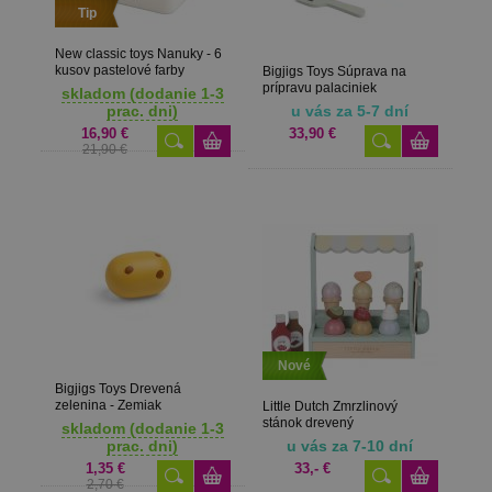
Tip
New classic toys Nanuky - 6
kusov pastelové farby
Bigjigs Toys Súprava na
prípravu palaciniek
skladom (dodanie 1-3
prac. dni)
u vás za 5-7 dní
16,90 €
33,90 €
21,90 €
Nové
Bigjigs Toys Drevená
zelenina - Zemiak
Little Dutch Zmrzlinový
stánok drevený
skladom (dodanie 1-3
prac. dni)
u vás za 7-10 dní
1,35 €
33,- €
2,70 €