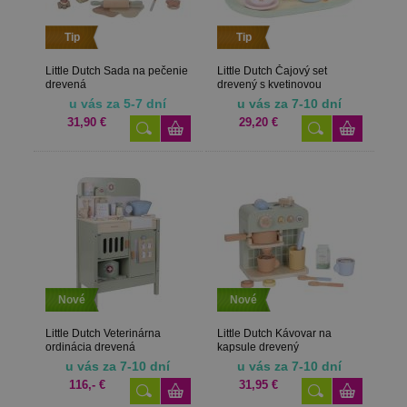
Tip
Tip
Little Dutch Sada na pečenie
Little Dutch Čajový set
drevená
drevený s kvetinovou
potlačou
u vás za 5-7 dní
u vás za 7-10 dní
31,90 €
29,20 €
Nové
Nové
Little Dutch Veterinárna
Little Dutch Kávovar na
ordinácia drevená
kapsule drevený
u vás za 7-10 dní
u vás za 7-10 dní
116,- €
31,95 €