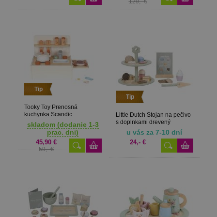
129,- €
Tip
Tip
Tooky Toy Prenosná
kuchynka Scandic
Little Dutch Stojan na pečivo
s doplnkami drevený
skladom (dodanie 1-3
prac. dni)
u vás za 7-10 dní
45,90 €
24,- €
59,- €