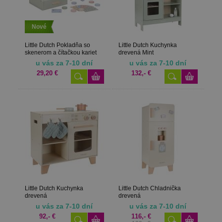
Nové
Little Dutch Pokladňa so
Little Dutch Kuchynka
skenerom a čítačkou kariet
drevená Mint
drevená
u vás za 7-10 dní
u vás za 7-10 dní
29,20 €
132,- €
Little Dutch Kuchynka
Little Dutch Chladnička
drevená
drevená
u vás za 7-10 dní
u vás za 7-10 dní
92,- €
116,- €