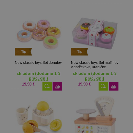
Tip
Tip
New classic toys Set donutov
New classic toys Set muffinov
v darčekovej krabičke
skladom (dodanie 1-3
skladom (dodanie 1-3
prac. dni)
prac. dni)
19,90 €
19,90 €