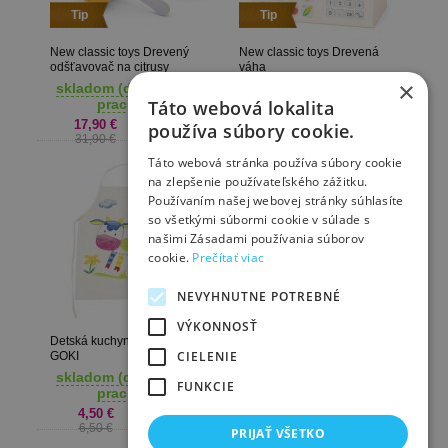
Tip
Tip
New classic toys Drevený
New classic toys Drevená
odšťavovač na citrusy
váha
×
skladom (dodanie 1-3
skladom (dodanie 1-3
prac. dni)
prac. dni)
Táto webová lokalita
17,90 €
19,90 €
používa súbory cookie.
31,90 €
29,90 €
Táto webová stránka používa súbory cookie
na zlepšenie používateľského zážitku.
Používaním našej webovej stránky súhlasíte
so všetkými súbormi cookie v súlade s
našimi Zásadami používania súborov
cookie.
Prečítať viac
NEVYHNUTNE POTREBNÉ
VÝKONNOSŤ
Detská kuchynská zástera
CIELENIE
GOKI
Hracie peniaze GOKI
skladom (dodanie 1-3
FUNKCIE
prac. dni)
vypredané
4,50 €
7,43 €
6,50 €
9,90 €
PRIJAŤ VŠETKO