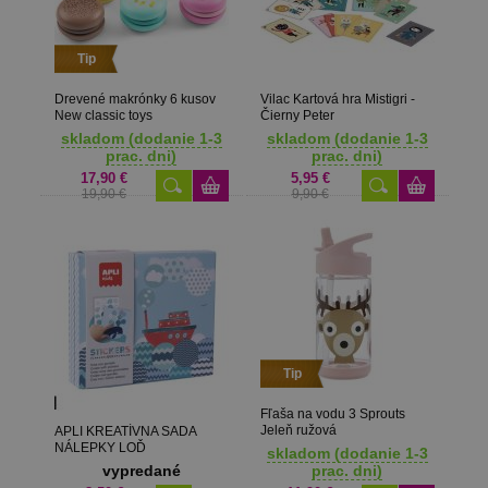
Tip
Drevené makrónky 6 kusov
Vilac Kartová hra Mistigri -
New classic toys
Čierny Peter
skladom (dodanie 1-3
skladom (dodanie 1-3
prac. dni)
prac. dni)
17,90 €
5,95 €
19,90 €
9,90 €
Tip
Fľaša na vodu 3 Sprouts
Jeleň ružová
APLI KREATÍVNA SADA
NÁLEPKY LOĎ
skladom (dodanie 1-3
vypredané
prac. dni)