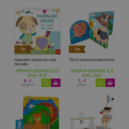
Tip
Tip
Najkrajšie objatie pre malé
TIDLO drevená knižka Farma
šteniatko
skladom (dodanie 1-3
skladom (dodanie 1-3
prac. dni)
prac. dni)
8,- €
7,- €
10,90 €
9,90 €