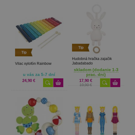
Tip
Tip
Hudobná hračka zajačik
Jabadabado
Vilac xylofón Rainbow
skladom (dodanie 1-3
u vás za 5-7 dní
prac. dni)
24,90 €
17,90 €
19,90 €