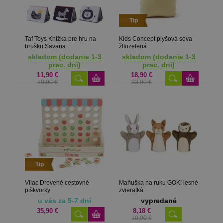
Tip
Taf Toys Knižka pre hru na
Kids Concept plyšová sova
brušku Savana
žltozelená
skladom (dodanie 1-3
skladom (dodanie 1-3
prac. dni)
prac. dni)
11,90 €
18,90 €
19,90 €
33,90 €
Tip
Vilac Drevené cestovné
Maňuška na ruku GOKI lesné
piškvorky
zvieratká
u vás za 5-7 dní
vypredané
35,90 €
8,18 €
10,90 €