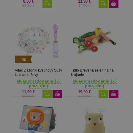
8,50 €
11,90 €
13,20 €
14,90 €
Tip
Vilac Dáždnik kvetinový Suzy
Tidlo Drevená zelenina na
Ultman ružový
krájanie
skladom (dodanie 1-3
skladom (dodanie 1-3
prac. dni)
prac. dni)
11,90 €
19,90 €
19,90 €
32,90 €