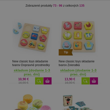
Zobrazené produkty
73 - 96
z celkových
135
Tip
New classic toys skladanie
New classic toys skladanie
tvarov Dopravné prostriedky
tvarov Zvieratká
skladom (dodanie 1-3
skladom (dodanie 1-3
prac. dni)
prac. dni)
10,90 €
13,90 €
16,90 €
16,90 €