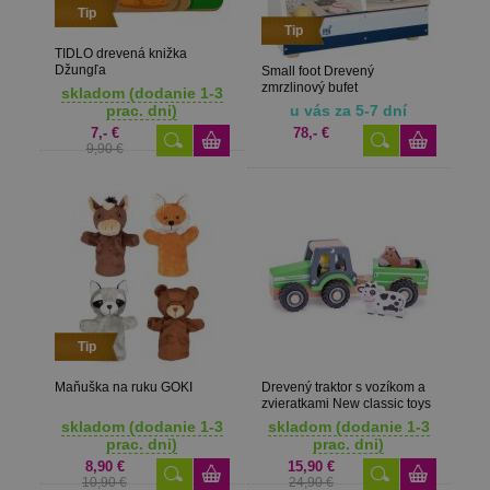
Tip
Tip
TIDLO drevená knižka
Džungľa
Small foot Drevený
zmrzlinový bufet
skladom (dodanie 1-3
prac. dni)
u vás za 5-7 dní
7,- €
78,- €
9,90 €
Tip
Maňuška na ruku GOKI
Drevený traktor s vozíkom a
zvieratkami New classic toys
skladom (dodanie 1-3
skladom (dodanie 1-3
prac. dni)
prac. dni)
8,90 €
15,90 €
10,90 €
24,90 €