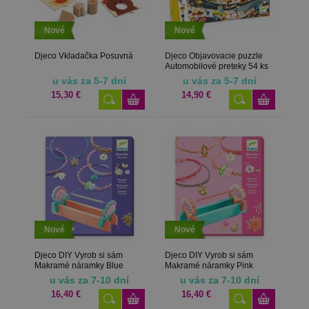
Nové
Nové
Djeco Vkladačka Posuvná
Djeco Objavovacie puzzle
Automobilové preteky 54 ks
u vás za 5-7 dní
u vás za 5-7 dní
15,30 €
14,90 €
Nové
Nové
Djeco DIY Vyrob si sám
Djeco DIY Vyrob si sám
Makramé náramky Blue
Makramé náramky Pink
u vás za 7-10 dní
u vás za 7-10 dní
16,40 €
16,40 €