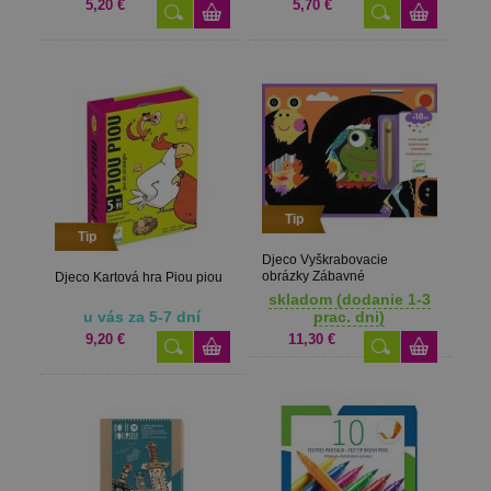
5,20 €
5,70 €
Tip
Tip
Djeco Vyškrabovacie
obrázky Zábavné
Djeco Kartová hra Piou piou
objavovanie 5 ks
skladom (dodanie 1-3
u vás za 5-7 dní
prac. dni)
9,20 €
11,30 €