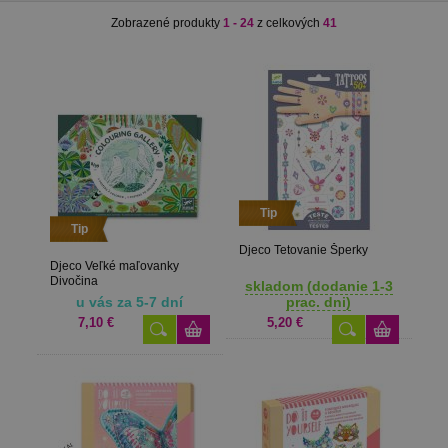
Zobrazené produkty
1 - 24
z celkových
41
Tip
Tip
Djeco Tetovanie Šperky
Djeco Veľké maľovanky
Divočina
skladom (dodanie 1-3
u vás za 5-7 dní
prac. dni)
7,10 €
5,20 €