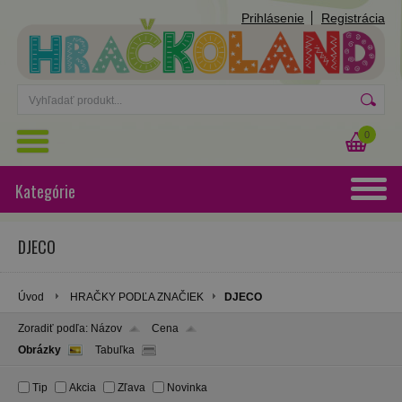
Prihlásenie
Registrácia
0
Kategórie
DJECO
Úvod
HRAČKY PODĽA ZNAČIEK
DJECO
Zoradiť podľa:
Názov
Cena
Obrázky
Tabuľka
Tip
Akcia
Zľava
Novinka