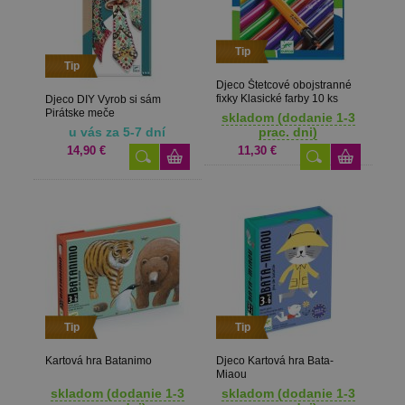
Tip
Tip
Djeco Štetcové obojstranné
fixky Klasické farby 10 ks
Djeco DIY Vyrob si sám
Pirátske meče
skladom (dodanie 1-3
u vás za 5-7 dní
prac. dni)
14,90 €
11,30 €
Tip
Tip
Kartová hra Batanimo
Djeco Kartová hra Bata-
Miaou
skladom (dodanie 1-3
skladom (dodanie 1-3