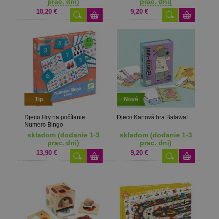
prac. dni)
prac. dni)
10,20 €
9,20 €
Tip
Nové
Djeco Hry na počítanie
Djeco Kartová hra Batawaf
Numero Bingo
skladom (dodanie 1-3
skladom (dodanie 1-3
prac. dni)
prac. dni)
13,90 €
9,20 €