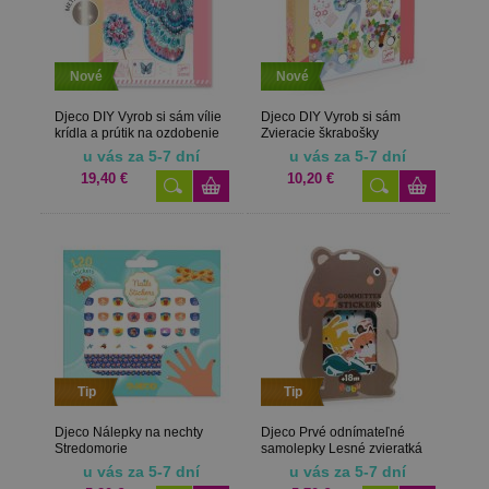
Nové
Nové
Djeco DIY Vyrob si sám vílie
Djeco DIY Vyrob si sám
krídla a prútik na ozdobenie
Zvieracie škrabošky
u vás za 5-7 dní
u vás za 5-7 dní
19,40 €
10,20 €
Tip
Tip
Djeco Nálepky na nechty
Djeco Prvé odnímateľné
Stredomorie
samolepky Lesné zvieratká
u vás za 5-7 dní
u vás za 5-7 dní