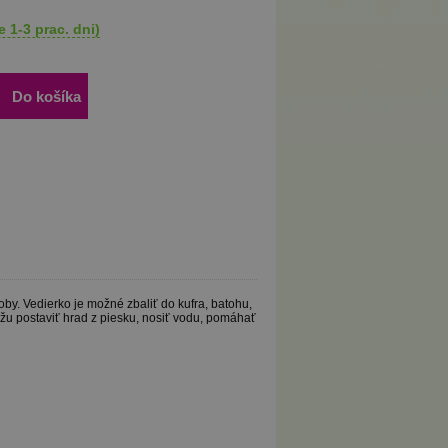
 1-3 prac. dni)
Do košíka
by. Vedierko je možné zbaliť do kufra, batohu,
žu postaviť hrad z piesku, nosiť vodu, pomáhať