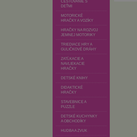
CESTOVANIE S
DEŤMI
MOTORICKÉ
HRAČKY A VOZÍKY
HRAČKY NA ROZVOJ
JEMNEJ MOTORIKY
TRIEDIACE HRY A
GULIČKOVÉ DRÁHY
ZATĹKACIE A
NAVLIEKACIE
HRAČKY
DETSKÉ KNIHY
DIDAKTICKÉ
HRAČKY
STAVEBNICE A
PUZZLE
DETSKÉ KUCHYNKY
A OBCHODÍKY
HUDBA A ZVUK