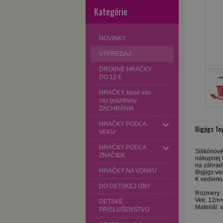
Kategórie
NOVINKY
VÝPREDAJ
DROBNÉ HRAČKY
DO 12 €
HRAČKY, ktoré vás
cez prázdniny
ZACHRÁNIA
HRAČKY PODĽA
Bigjigs To
VEKU
HRAČKY PODĽA
Silikónové
ZNAČIEK
nákupnej t
na záhrade
HRAČKY NA VONKU
Bigjigs ve
K vedierk
DO DETSKEJ IZBY
Rozmery: 
Vek: 12m
DETSKÉ
Materiál: s
PRÍSLUŠENSTVO