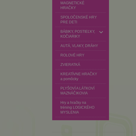
MAGNETICKÉ
HRAČKY
SPOLOČENSKÉ HRY
PRE DETI
BÁBIKY, POSTIEĽKY,
KOČIARIKY
AUTÁ, VLAKY, DRÁHY
ROLOVÉ HRY
ZVIERATKÁ
KREATÍVNE HRAČKY
a pomôcky
PLYŠOVÍ A LÁTKOVÍ
MAZNÁČIKOVIA
Hry a hračky na
tréning LOGICKÉHO
MYSLENIA