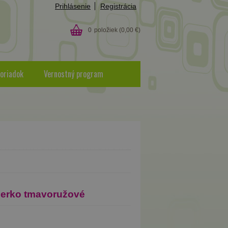
Prihlásenie
Registrácia
0
položiek
(0,00 €)
oriadok
Vernostný program
dierko tmavoružové