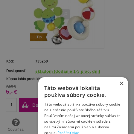
Tip
Kód:
735250
Dostupnosť:
skladom (dodanie 1-3 prac. dni)
Kúpou tohto produktu získate
5
bodov.
×
7,50 €
Táto webová lokalita
5,- €
používa súbory cookie.
Táto webová stránka používa súbory cookie
Do košíka
na zlepšenie používateľského zážitku.
Používaním našej webovej stránky súhlasíte
so všetkými súbormi cookie v súlade s
našimi Zásadami používania súborov
Opýtať sa
cookie.
Prečítať viac