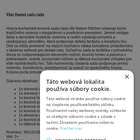
Vilac Kovová sada riadu
Hracia kuchynská kovová sada riadu My Nature Kitchen oslavuje kúzlo
tradičného varenia v elegantnom a poetickom prevedení. Jemné vintage
farby a decentné ilustrácie zeleniny a rastlín vytvárajú prírodnú a
upokojujúcu atmosféru, ktorá podporuje detskú fantáziu a kreatívnu hru.
Deti sa môžu premeniť na malých kuchárov vďaka bohatému príslušenstvu
v ideálnej veľkosti pre detské ruky. Súčasťou sady je doštička z prírodného
dreva so zodpovedajúcim dreveným nožom, kovový hrniec a panvica s
pokrievkami, cedník, kuchynské náčinie aj látková kuchynská chňapka pre
ešte realistickejšiu hru. Táto harmonicky zladená sada podporuje jemnú
motoriku, koordináciu, predstavivosť aj radosť zo spoločného hrania.
Krásna pocta prírode, kreativite a kúzlu každodenných predmetov.
×
Táto webová lokalita
Súprava obsahuje:
používa súbory cookie.
1x drevená doštička
1x drevený nôž
1x kovový hrniec s pokrievkou
Táto webová stránka používa súbory cookie
1x kovová panvica s pokrievkou
na zlepšenie používateľského zážitku.
1x kovové sitko
Používaním našej webovej stránky súhlasíte
1x kovová naberačka
1x drevená obracačka
so všetkými súbormi cookie v súlade s
1x kovová obracačka
našimi Zásadami používania súborov
1x látková kuchynská chňapka
cookie.
Prečítať viac
Rozmery: 38x12x18 cm
Vek: 3+