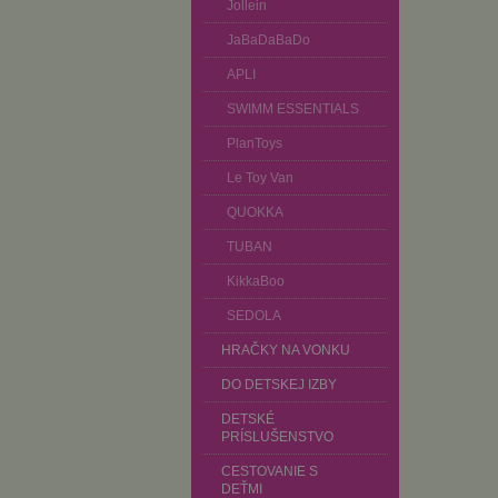
Jollein
JaBaDaBaDo
APLI
SWIMM ESSENTIALS
PlanToys
Le Toy Van
QUOKKA
TUBAN
KikkaBoo
SEDOLA
HRAČKY NA VONKU
DO DETSKEJ IZBY
DETSKÉ
PRÍSLUŠENSTVO
CESTOVANIE S
DEŤMI