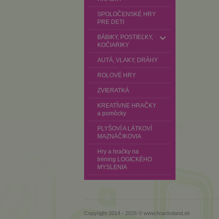
SPOLOČENSKÉ HRY
PRE DETI
BÁBIKY, POSTIEĽKY,
KOČIARIKY
AUTÁ, VLAKY, DRÁHY
ROLOVÉ HRY
ZVIERATKÁ
KREATÍVNE HRAČKY
a pomôcky
PLYŠOVÍ A LÁTKOVÍ
MAZNÁČIKOVIA
Hry a hračky na
tréning LOGICKÉHO
MYSLENIA
Copyright 2014 - 2026 © www.hrackoland.sk