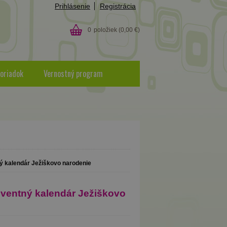
Prihlásenie
Registrácia
0
položiek
(0,00 €)
oriadok
Vernostný program
ný kalendár Ježiškovo narodenie
dventný kalendár Ježiškovo