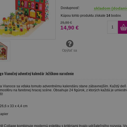
Dostupnosť:
skladom (dodanie
Kúpou tohto produktu získate
14
bodov.
25,90 €
14,90 €
Opýtať sa
age Vianočný adventný kalendár Ježiškovo narodenie
a Vianoce sa vďaka tomuto adventnému kalendáru stane zábavnejším. Každý deň náj
tmosféru na farebnej hracej scéne. Obsahuje 24 figúrok, z ktorých každá je umies
ň!
26,6 x 33 x 4,4 cm
papier
it Collage kombinuje modernú estetiku s kritériami trvalo udržateľného rozvoja. V