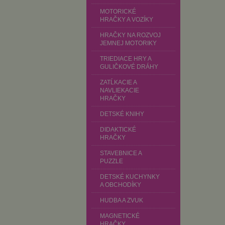
MOTORICKÉ
HRAČKY A VOZÍKY
HRAČKY NA ROZVOJ
JEMNEJ MOTORIKY
TRIEDIACE HRY A
GULIČKOVÉ DRÁHY
ZATĹKACIE A
NAVLIEKACIE
HRAČKY
DETSKÉ KNIHY
DIDAKTICKÉ
HRAČKY
STAVEBNICE A
PUZZLE
DETSKÉ KUCHYNKY
A OBCHODÍKY
HUDBA A ZVUK
MAGNETICKÉ
HRAČKY