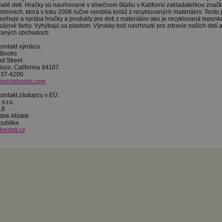
malé deti. Hračky sú navrhované v slnečnom štúdiu v Kalifornii zakladateľkou značk
inovich, ktorá v toku 2006 ručne vyrobila koláž z recyklovaných materiálov. Tento p
vrhuje a vyrába hračky a produkty pre deti z materiálov ako je
recyklovaná lepenka
sójové farby. Vyhýbajú sa plastom. Výrobky boli navrhnuté pre zdravie našich detí 
vaných obchodoch.
kontakt výrobcu:
 Books
d Street
isco, California 94107
-537-4200
oniclebooks.com
kontakt zástupcu v EÚ:
s.r.o.
18
dek-Místek
publika
vedeti.cz