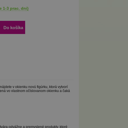
 1-3 prac. dni)
Do košíka
dete v okienku novú figúrku, ktorá vytvorí
tnená vo vlastnom očíslovanom okienku a čaká
ytvára odvážne a premyslené produkty, ktoré