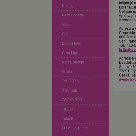
inšpirujú 
Holztiger
Lorena Sim
Collage na
Petit Collage
využívajú 
v renomo
Vilac
Adresa a 
Chronicle
Goki
680 Secon
San Franc
Bigjigs toys
Tel.: 415
hello@chr
Créa Lign
Adresa a 
Kids Concept
Dvěděti.cz 
Sadová 6
73801 Frý
Goula
Česká Re
dvedeti@d
TAF TOYS
3 Sprouts
TOOKY TOY
TIDLO
Yuko B.
FLOSS & ROCK