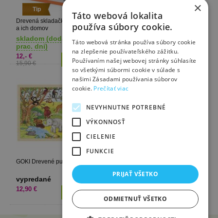
×
Tip
Tip
Táto webová lokalita
Drevená skladačka Zvieratká
Drevené puzzle Kde žijem?
používa súbory cookie.
a ich domov
GOKI
skladom (dodanie 1-3
skladom (dodanie 1-3
Táto webová stránka používa súbory cookie
prac. dni)
prac. dni)
na zlepšenie používateľského zážitku.
12,- €
6,- €
Používaním našej webovej stránky súhlasíte
15,90 €
8,90 €
so všetkými súbormi cookie v súlade s
našimi Zásadami používania súborov
cookie.
Prečítať viac
NEVYHNUTNE POTREBNÉ
VÝKONNOSŤ
CIELENIE
FUNKCIE
GOKI Drevené puzzle Afrika
PRIJAŤ VŠETKO
vypredané
12,90 €
ODMIETNUŤ VŠETKO