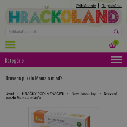
Prihlásenie
Registrácia
0
Kategórie
Drevené puzzle Mama a mláďa
Úvod
HRAČKY PODĽA ZNAČIEK
New classic toys
Drevené
puzzle Mama a mláďa