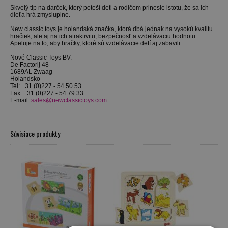
Skvelý tip na darček, ktorý poteší deti a rodičom prinesie istotu, že sa ich
dieťa hrá zmysluplne.
New classic toys je holandská značka, ktorá
dbá jednak na vysokú kvalitu
hračiek, ale aj na ich atraktivitu, bezpečnosť a vzdelávaciu hodnotu.
Apeluje na to, aby hračky, ktoré sú vzdelávacie detí aj zabavili.
Nové Classic Toys BV.
De Factorij 48
1689AL Zwaag
Holandsko
Tel: +31 (0)227 - 54 50 53
Fax: +31 (0)227 - 54 79 33
E-mail:
sales@newclassictoys.com
Súvisiace produkty