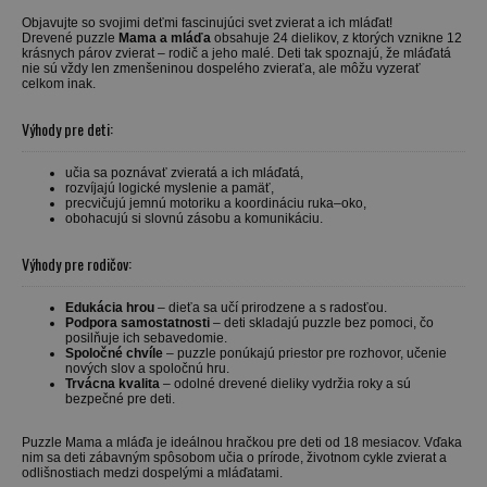
Objavujte so svojimi deťmi fascinujúci svet zvierat a ich mláďat!
Drevené puzzle
Mama a mláďa
obsahuje 24 dielikov, z ktorých vznikne 12
krásnych párov zvierat – rodič a jeho malé. Deti tak spoznajú, že mláďatá
nie sú vždy len zmenšeninou dospelého zvieraťa, ale môžu vyzerať
celkom inak.
Výhody pre deti:
učia sa poznávať zvieratá a ich mláďatá,
rozvíjajú logické myslenie a pamäť,
precvičujú jemnú motoriku a koordináciu ruka–oko,
obohacujú si slovnú zásobu a komunikáciu.
Výhody pre rodičov:
Edukácia hrou
– dieťa sa učí prirodzene a s radosťou.
Podpora samostatnosti
– deti skladajú puzzle bez pomoci, čo
posilňuje ich sebavedomie.
Spoločné chvíle
– puzzle ponúkajú priestor pre rozhovor, učenie
nových slov a spoločnú hru.
Trvácna kvalita
– odolné drevené dieliky vydržia roky a sú
bezpečné pre deti.
Puzzle Mama a mláďa je ideálnou hračkou pre deti od 18 mesiacov. Vďaka
nim sa deti zábavným spôsobom učia o prírode, životnom cykle zvierat a
odlišnostiach medzi dospelými a mláďatami.