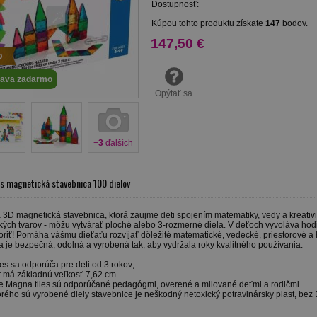
Dostupnosť:
Kúpou tohto produktu získate
147
bodov.
147,50 €
p
ava zadarmo
Opýtať sa
+
3
ďalších
s magnetická stavebnica 100 dielov
 3D magnetická stavebnica, ktorá zaujme deti spojením matematiky, vedy a kreativi
ých tvarov - môžu vytvárať ploché alebo 3-rozmerné diela. V deťoch vyvoláva hodin
riť! Pomáha vášmu dieťaťu rozvíjať dôležité matematické, vedecké, priestorové a 
 je bezpečná, odolná a vyrobená tak, aby vydržala roky kvalitného používania.
es sa odporúča pre deti od 3 rokov;
r má základnú veľkosť 7,62 cm
e Magna tiles sú odporúčané pedagógmi, overené a milované deťmi a rodičmi.
torého sú vyrobené diely stavebnice je neškodný netoxický potravinársky plast, bez B