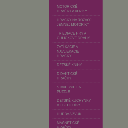
MOTORICKÉ
HRAČKY A VOZÍKY
HRAČKY NA ROZVOJ
JEMNEJ MOTORIKY
TRIEDIACE HRY A
GULIČKOVÉ DRÁHY
ZATĹKACIE A
NAVLIEKACIE
HRAČKY
DETSKÉ KNIHY
DIDAKTICKÉ
HRAČKY
STAVEBNICE A
PUZZLE
DETSKÉ KUCHYNKY
A OBCHODÍKY
HUDBA A ZVUK
MAGNETICKÉ
HRAČKY