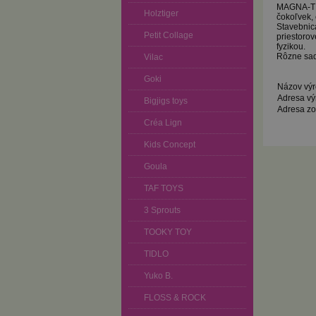
MAGNA-TIL
Holztiger
čokoľvek,
Stavebnica
Petit Collage
priestorov
fyzikou.
Rôzne sady
Vilac
Goki
Názov vý
Adresa vý
Bigjigs toys
Adresa zo
Créa Lign
Kids Concept
Goula
TAF TOYS
3 Sprouts
TOOKY TOY
TIDLO
Yuko B.
FLOSS & ROCK