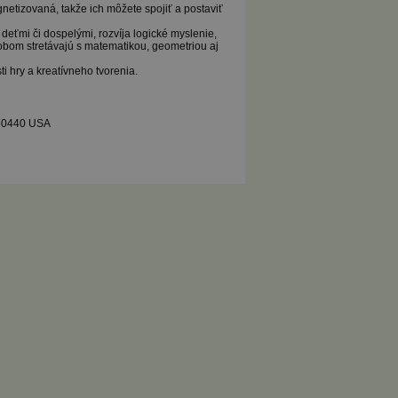
tizovaná, takže ich môžete spojiť a postaviť
 deťmi či dospelými, rozvíja logické myslenie,
sobom stretávajú s matematikou, geometriou aj
 hry a kreatívneho tvorenia.
 60440 USA