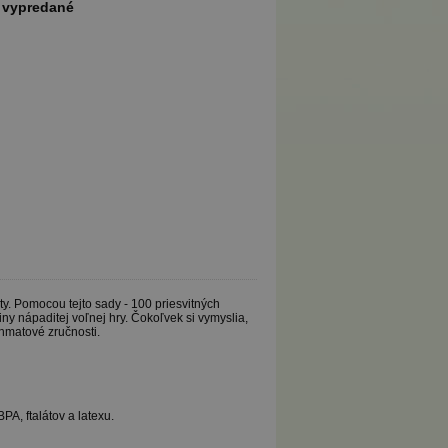
vypredané
ty. Pomocou tejto sady - 100 priesvitných
y nápaditej voľnej hry. Čokoľvek si vymyslia,
hmatové zručnosti.
PA, ftalátov a latexu.