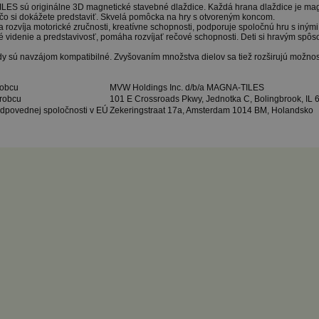
ES sú originálne 3D magnetické stavebné dlaždice. Každá hrana dlaždice je magne
 čo si dokážete predstaviť. Skvelá pomôcka na hry s otvoreným koncom.
 rozvíja motorické zručnosti, kreatívne schopnosti, podporuje spoločnú hru s inými
é videnie a predstavivosť, pomáha rozvíjať rečové schopnosti. Deti si hravým spô
 sú navzájom kompatibilné. Zvyšovaním množstva dielov sa tiež rozširujú možnosti
robcu
MVW Holdings Inc. d/b/a MAGNA-TILES
robcu
101 E Crossroads Pkwy, Jednotka C, Bolingbrook, IL
dpovednej spoločnosti v EÚ
Zekeringstraat 17a, Amsterdam 1014 BM, Holandsko