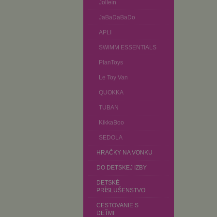
Jollein
JaBaDaBaDo
APLI
SWIMM ESSENTIALS
PlanToys
Le Toy Van
QUOKKA
TUBAN
KikkaBoo
SEDOLA
HRAČKY NA VONKU
DO DETSKEJ IZBY
DETSKÉ
PRÍSLUŠENSTVO
CESTOVANIE S
DEŤMI