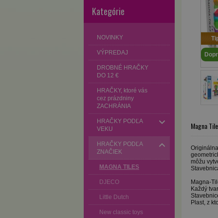
Kategórie
NOVINKY
Ti
VÝPREDAJ
Dopr
DROBNÉ HRAČKY
DO 12 €
HRAČKY, ktoré vás
cez prázdniny
ZACHRÁNIA
HRAČKY PODĽA
Magna Tile
VEKU
HRAČKY PODĽA
Originálna
ZNAČIEK
geometrick
môžu vytvo
MAGNA TILES
Stavebnica
DJECO
Magna-Til
Každý tva
Stavebnic
Little Dutch
Plast, z k
New classic toys