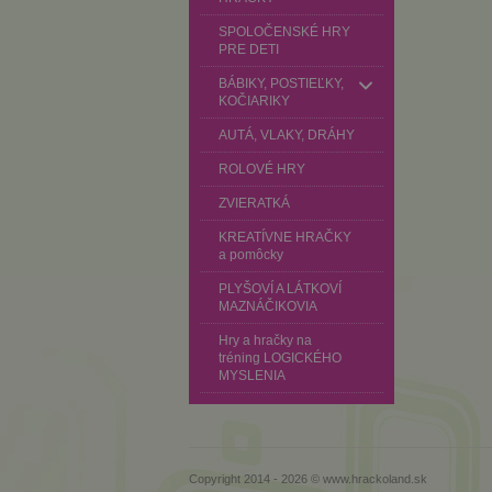
SPOLOČENSKÉ HRY
PRE DETI
BÁBIKY, POSTIEĽKY,
KOČIARIKY
AUTÁ, VLAKY, DRÁHY
ROLOVÉ HRY
ZVIERATKÁ
KREATÍVNE HRAČKY
a pomôcky
PLYŠOVÍ A LÁTKOVÍ
MAZNÁČIKOVIA
Hry a hračky na
tréning LOGICKÉHO
MYSLENIA
Copyright 2014 - 2026 © www.hrackoland.sk