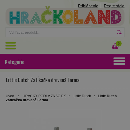
Prihlásenie
Registrácia
0
Kategórie
Little Dutch Zatĺkačka drevená Farma
Úvod
HRAČKY PODĽA ZNAČIEK
Little Dutch
Little Dutch
Zatĺkačka drevená Farma