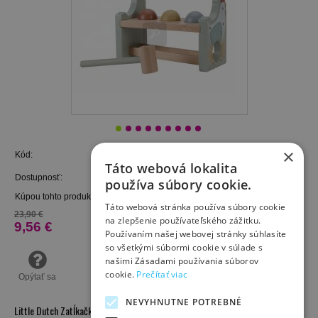
×
Kód:
7146LD
Táto webová lokalita
Dostupnosť:
vypredané
používa súbory cookie.
Kúpou tohto produktu získate
9
bodov.
Táto webová stránka používa súbory cookie
23,90 €
na zlepšenie používateľského zážitku.
9,56 €
Používaním našej webovej stránky súhlasíte
so všetkými súbormi cookie v súlade s
našimi Zásadami používania súborov
cookie.
Prečítať viac
Opýtať sa
NEVYHNUTNE POTREBNÉ
Little Dutch Zatĺkačka drevená Farma