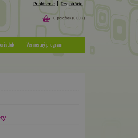
Prihlásenie
Registrácia
0
položiek
(0,00 €)
oriadok
Vernostný program
ety