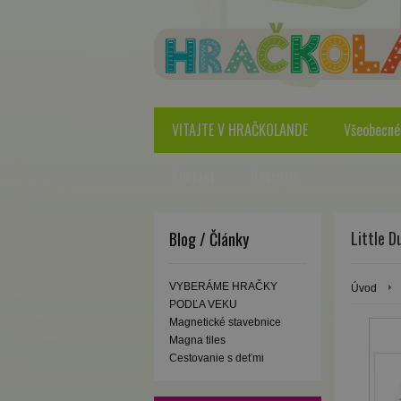
VITAJTE V HRAČKOLANDE
Všeobecné
Kontakt
Recenzie
Little D
Blog / Články
VYBERÁME HRAČKY
Úvod
PODĽA VEKU
Magnetické stavebnice
Magna tiles
Cestovanie s deťmi