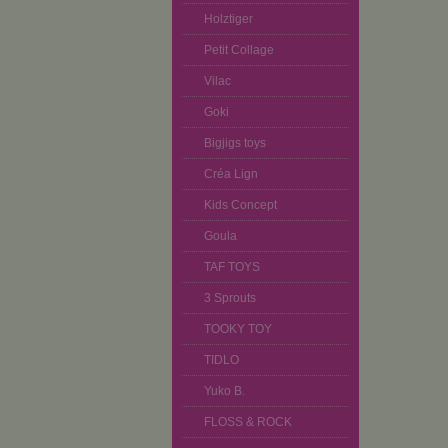
Holztiger
Petit Collage
Vilac
Goki
Bigjigs toys
Créa Lign
Kids Concept
Goula
TAF TOYS
3 Sprouts
TOOKY TOY
TIDLO
Yuko B.
FLOSS & ROCK