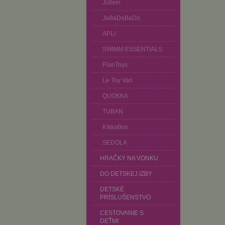
Jollein
JaBaDaBaDo
APLI
SWIMM ESSENTIALS
PlanToys
Le Toy Van
QUOKKA
TUBAN
KikkaBoo
SEDOLA
HRAČKY NA VONKU
DO DETSKEJ IZBY
DETSKÉ
PRÍSLUŠENSTVO
CESTOVANIE S
DEŤMI