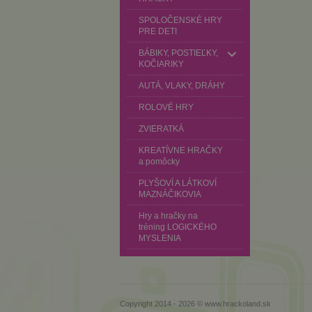
SPOLOČENSKÉ HRY
PRE DETI
BÁBIKY, POSTIEĽKY,
KOČIARIKY
AUTÁ, VLAKY, DRÁHY
ROLOVÉ HRY
ZVIERATKÁ
KREATÍVNE HRAČKY
a pomôcky
PLYŠOVÍ A LÁTKOVÍ
MAZNÁČIKOVIA
Hry a hračky na
tréning LOGICKÉHO
MYSLENIA
Copyright 2014 - 2026 © www.hrackoland.sk