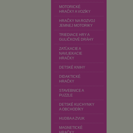
MOTORICKÉ
HRAČKY A VOZÍKY
HRAČKY NA ROZVOJ
JEMNEJ MOTORIKY
TRIEDIACE HRY A
GULIČKOVÉ DRÁHY
ZATĹKACIE A
NAVLIEKACIE
HRAČKY
DETSKÉ KNIHY
DIDAKTICKÉ
HRAČKY
STAVEBNICE A
PUZZLE
DETSKÉ KUCHYNKY
A OBCHODÍKY
HUDBA A ZVUK
MAGNETICKÉ
HRAČKY