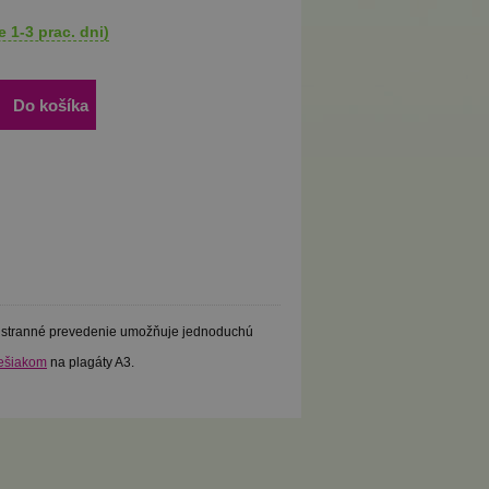
 1-3 prac. dni)
Do košíka
Obojstranné prevedenie umožňuje jednoduchú
ešiakom
na plagáty A3.