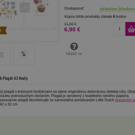
Dostupnosť:
skladom (dodanie
Kúpou tohto produktu získate
6
bodov.
11,60 €
6,90 €
p
Opýtať sa
ch Plagát A3 Kvety
ný plagát s krásnymi ilustráciami sa stane originálnou dekoráciou detskej izby. 
rázku jednoduchým otočením. Plagát je vyrobený z kvalitného silného papiera.
 zavesenie plagát skombinujte so samostatne predávaným Little Dutch
dreveným v
42 x 32 cm