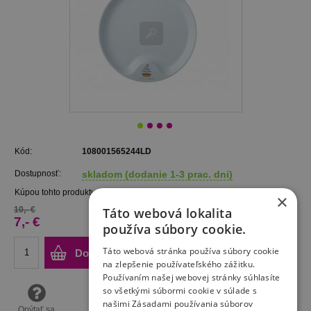
Kód:
108001565244LD
Dostupnosť:
skladom (dodanie 1-3 prac. dni)
Kúpou tohto produktu získate
7
bodov.
×
10,- €
Táto webová lokalita
7,- €
používa súbory cookie.
Táto webová stránka používa súbory cookie
Do košíka
na zlepšenie používateľského zážitku.
Používaním našej webovej stránky súhlasíte
so všetkými súbormi cookie v súlade s
našimi Zásadami používania súborov
Opýtať sa