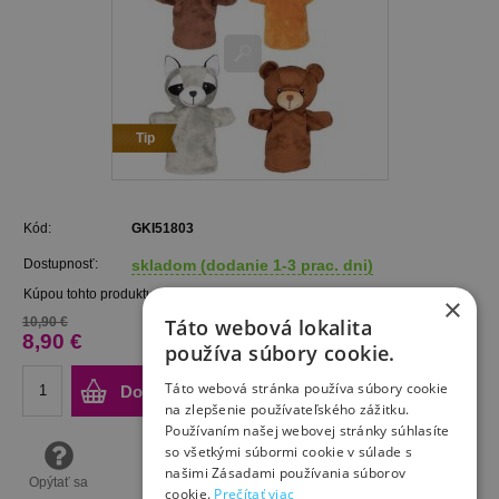
Tip
Kód:
GKI51803
Dostupnosť:
skladom (dodanie 1-3 prac. dni)
Kúpou tohto produktu získate
8
bodov.
×
10,90 €
Táto webová lokalita
8,90 €
používa súbory cookie.
Táto webová stránka používa súbory cookie
Do košíka
na zlepšenie používateľského zážitku.
Používaním našej webovej stránky súhlasíte
so všetkými súbormi cookie v súlade s
našimi Zásadami používania súborov
Opýtať sa
cookie.
Prečítať viac