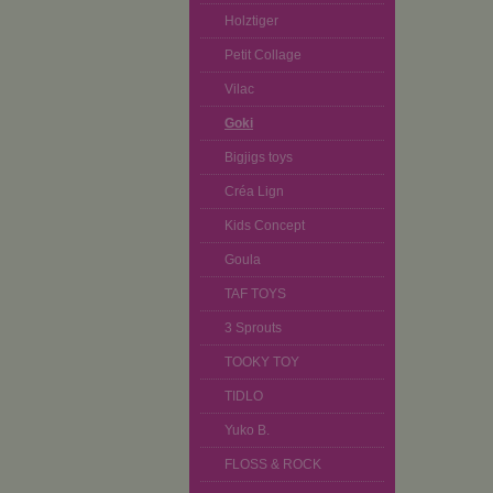
Holztiger
Petit Collage
Vilac
Goki
Bigjigs toys
Créa Lign
Kids Concept
Goula
TAF TOYS
3 Sprouts
TOOKY TOY
TIDLO
Yuko B.
FLOSS & ROCK