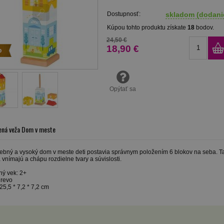
Dostupnosť:
skladom (dodanie
Kúpou tohto produktu získate
18
bodov.
24,50 €
18,90 €
p
Opýtať sa
ená veža Dom v meste
ebný a vysoký dom v meste deti postavia správnym položením 6 blokov na seba. Tako
 vnímajú a chápu rozdielne tvary a súvislosti.
ý vek: 2+
drevo
25,5 * 7,2 * 7,2 cm