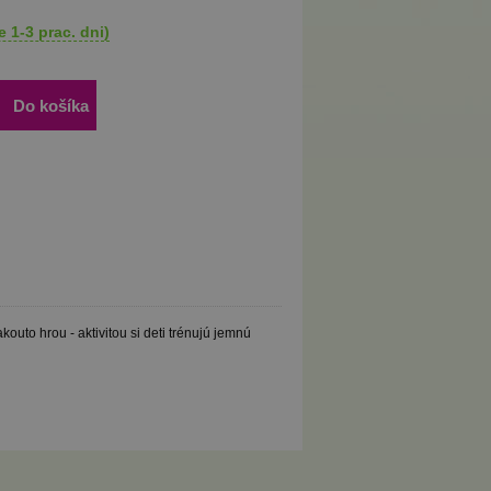
 1-3 prac. dni)
Do košíka
uto hrou - aktivitou si deti trénujú jemnú