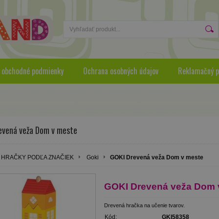
 obchodné podmienky
Ochrana osobných údajov
Reklamačný p
evená veža Dom v meste
HRAČKY PODĽA ZNAČIEK
Goki
GOKI Drevená veža Dom v meste
GOKI Drevená veža Dom 
Drevená hračka na učenie tvarov.
Kód:
GKI58358