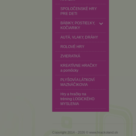
SPOLOČENSKÉ HRY
PRE DETI
BÁBIKY, POSTIEĽKY,
KOČIARIKY
AUTÁ, VLAKY, DRÁHY
ROLOVÉ HRY
ZVIERATKÁ
KREATÍVNE HRAČKY
a pomôcky
PLYŠOVÍ A LÁTKOVÍ
MAZNÁČIKOVIA
Hry a hračky na
tréning LOGICKÉHO
MYSLENIA
Copyright 2014 - 2026 © www.hrackoland.sk