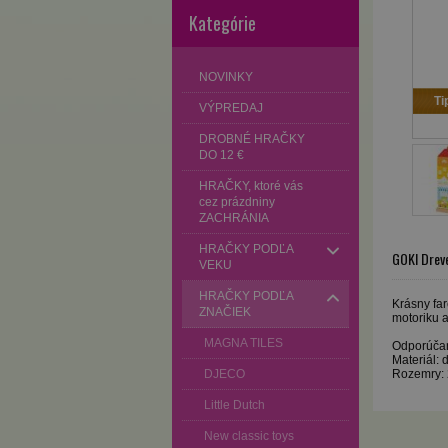
Kategórie
NOVINKY
Ti
VÝPREDAJ
DROBNÉ HRAČKY
DO 12 €
HRAČKY, ktoré vás
cez prázdniny
ZACHRÁNIA
HRAČKY PODĽA
GOKI Drev
VEKU
HRAČKY PODĽA
Krásny far
ZNAČIEK
motoriku a
MAGNA TILES
Odporúčan
Materiál: 
DJECO
Rozemry:
Little Dutch
New classic toys