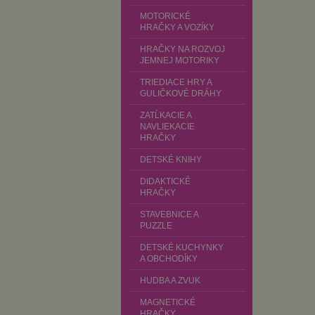
MOTORICKÉ
HRAČKY A VOZÍKY
HRAČKY NA ROZVOJ
JEMNEJ MOTORIKY
TRIEDIACE HRY A
GULIČKOVÉ DRÁHY
ZATĹKACIE A
NAVLIEKACIE
HRAČKY
DETSKÉ KNIHY
DIDAKTICKÉ
HRAČKY
STAVEBNICE A
PUZZLE
DETSKÉ KUCHYNKY
A OBCHODÍKY
HUDBA A ZVUK
MAGNETICKÉ
HRAČKY