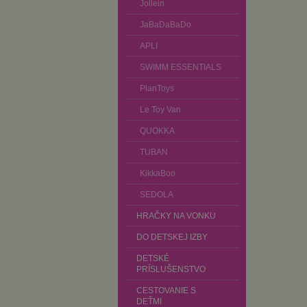
Jollein
JaBaDaBaDo
APLI
SWIMM ESSENTIALS
PlanToys
Le Toy Van
QUOKKA
TUBAN
KikkaBoo
SEDOLA
HRAČKY NA VONKU
DO DETSKEJ IZBY
DETSKÉ
PRÍSLUŠENSTVO
CESTOVANIE S
DEŤMI