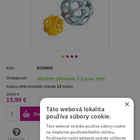
Kód:
BJ35055
Dostupnosť:
skladom (dodanie 1-3 prac. dni)
Kúpou tohto produktu získate
13
bodov.
22,90 €
13,90 €
×
Táto webová lokalita
Do košíka
používa súbory cookie.
Táto webová stránka používa súbory cookie
na zlepšenie používateľského zážitku.
Používaním našej webovej stránky súhlasíte
Opýtať sa