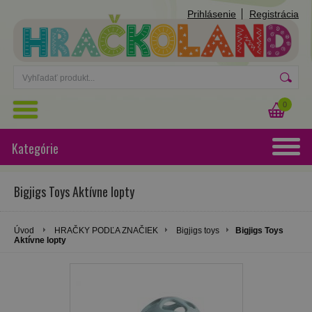
Prihlásenie
Registrácia
0
Kategórie
Bigjigs Toys Aktívne lopty
Úvod
HRAČKY PODĽA ZNAČIEK
Bigjigs toys
Bigjigs Toys
Aktívne lopty