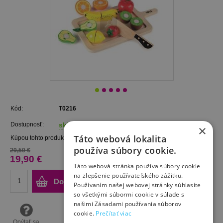
Kód:
T0216
Dostupnosť:
skladom (dodanie 1-3 prac. dni)
×
Táto webová lokalita
Kúpou tohto produktu získate
19
bodov.
používa súbory cookie.
29,50 €
19,90 €
Táto webová stránka používa súbory cookie
na zlepšenie používateľského zážitku.
Do košíka
Používaním našej webovej stránky súhlasíte
so všetkými súbormi cookie v súlade s
našimi Zásadami používania súborov
cookie.
Prečítať viac
Opýtať sa